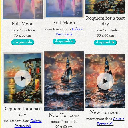
Requiem for a past
Full Moon
•
Full Moon
day
maintenant dans
Galerie
mixtes* sur toile,
mixtes* sur toile,
actuelles
Porticcioli
75 x 50 cm
80 x 60 cm
disponible
disponible
disponible
•
Contactez
moi
!
•
Art
Décor
Requiem for a past
de
New Horizons
day
New Horizons
Maison
maintenant dans
Galerie
maintenant dans
Galerie
mixtes* sur toile,
Porticcioli
par
Porticcioli
90 x 60 cm