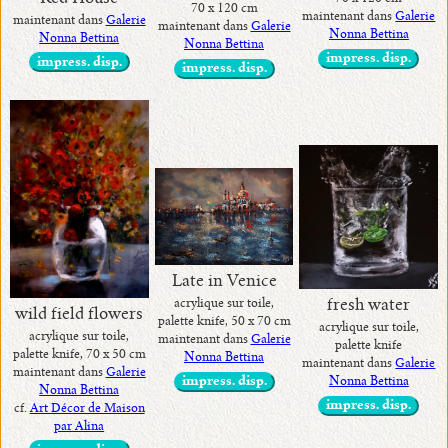
70 x 120 cm
maintenant dans
Galerie
maintenant dans
Galerie
maintenant dans
Galerie
Nonna Bettina
Nonna Bettina
Nonna Bettina
impress. disp.
impress. disp.
impress. disp.
Late in Venice
fresh water
acrylique sur toile,
wild field flowers
palette knife, 50 x 70 cm
acrylique sur toile,
acrylique sur toile,
maintenant dans
Galerie
palette knife
palette knife, 70 x 50 cm
Nonna Bettina
maintenant dans
Galerie
maintenant dans
Galerie
Nonna Bettina
impress. disp.
Nonna Bettina
impress. disp.
cf.
Art Décor de Maison
par Alina