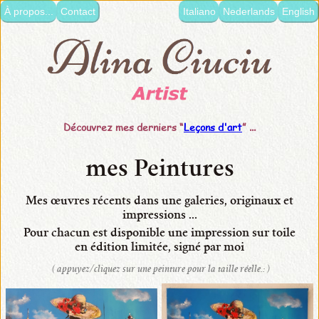
À propos...
Contact
Italiano
Nederlands
English
langue:
•
Italiano
•
Français
Découvrez mes derniers “
Leçons d'art
” ...
•
Nederlands
mes Peintures
•
English
Mes œuvres récents dans une galeries, originaux et
impressions ...
•
Pour chacun est disponible
une impression
sur toile
mes
en édition limitée,
signé par moi
Peintures
( appuyez/cliquez sur une peinture pour la taille réelle.: )