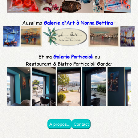
Aussi ma
Galerie d'Art à Nonna Bettina
:
Et ma
Galerie Porticcioli
au
Restaurant & Bistro Porticcioli Garda:
À propos...
Contact