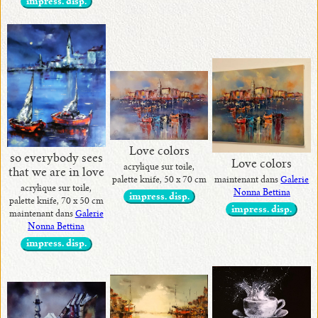
impress. disp.
Love colors
so everybody sees
Love colors
acrylique sur toile,
that we are in love
maintenant dans
Galerie
palette knife, 50 x 70 cm
acrylique sur toile,
Nonna Bettina
impress. disp.
palette knife, 70 x 50 cm
impress. disp.
maintenant dans
Galerie
Nonna Bettina
impress. disp.