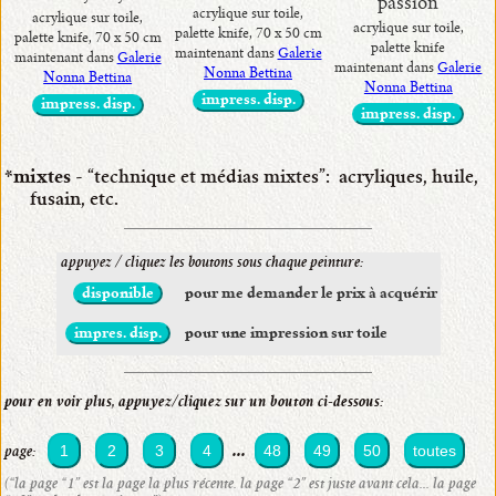
passion
acrylique sur toile,
acrylique sur toile,
acrylique sur toile,
palette knife, 70 x 50 cm
palette knife, 70 x 50 cm
palette knife
maintenant dans
Galerie
maintenant dans
Galerie
maintenant dans
Galerie
Nonna Bettina
Nonna Bettina
Nonna Bettina
impress. disp.
impress. disp.
impress. disp.
*mixtes
- “technique et médias mixtes”: acryliques, huile,
fusain, etc.
appuyez / cliquez les boutons sous chaque peinture:
disponible
pour me demander le prix à acquérir
impres. disp.
pour une impression sur toile
pour en voir plus, appuyez/cliquez sur un bouton ci-dessous:
...
1
2
3
4
48
49
50
toutes
page:
(“la page “1” est la page la plus récente. la page “2” est juste avant cela... la page