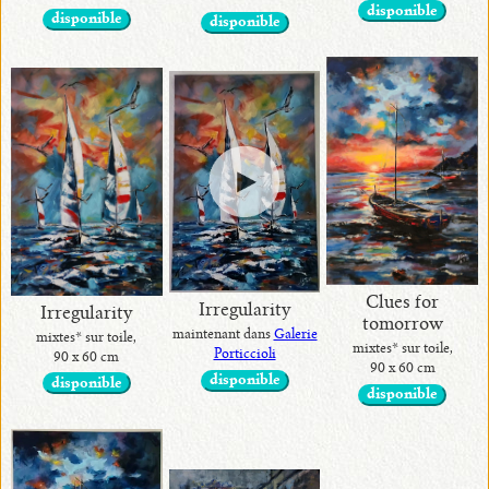
disponible
Alina
disponible
disponible
•
Collection
Artisanale
Alina
Pierres Exotiques
Clues for
Irregularity
Irregularity
tomorrow
maintenant dans
Galerie
mixtes* sur toile,
mixtes* sur toile,
Porticcioli
90 x 60 cm
90 x 60 cm
disponible
disponible
disponible