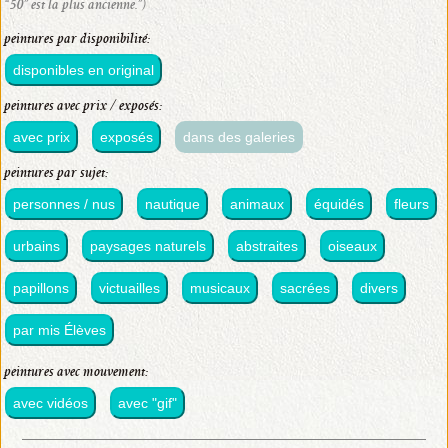
“50” est la plus ancienne.”)
peintures par disponibilité:
disponibles en original
peintures avec prix / exposés:
avec prix
exposés
dans des galeries
peintures par sujet:
personnes / nus
nautique
animaux
équidés
fleurs
urbains
paysages naturels
abstraites
oiseaux
papillons
victuailles
musicaux
sacrées
divers
par mis Élèves
peintures avec mouvement:
avec vidéos
avec "gif"