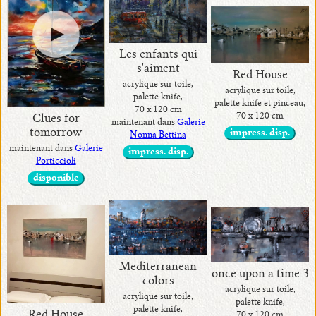
Les enfants qui
s'aiment
Red House
acrylique sur toile,
acrylique sur toile,
palette knife,
palette knife et pinceau,
70 x 120 cm
70 x 120 cm
Clues for
maintenant dans
Galerie
tomorrow
impress. disp.
Nonna Bettina
maintenant dans
Galerie
impress. disp.
Porticcioli
disponible
Mediterranean
once upon a time 3
colors
acrylique sur toile,
acrylique sur toile,
palette knife,
palette knife,
Red House
70 x 120 cm