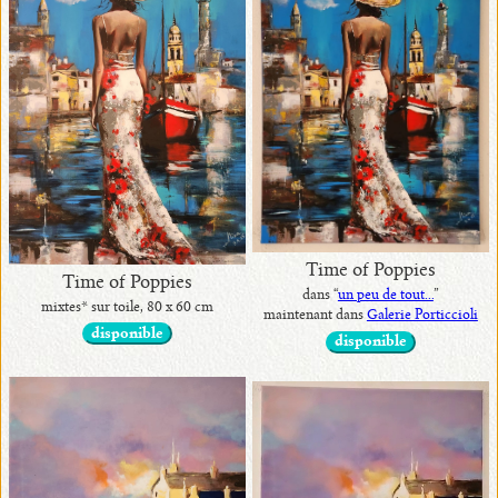
•
disponibles
en
original
•
avec
Time of Poppies
prix
Time of Poppies
dans “
un peu de tout...
”
mixtes* sur toile, 80 x 60 cm
maintenant dans
Galerie Porticcioli
disponible
disponible
•
exposées
•