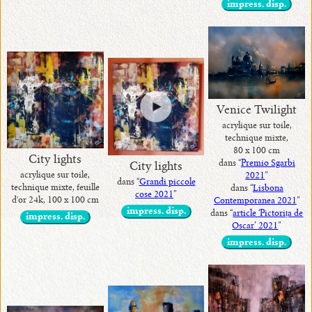
impress. disp.
Venice Twilight
acrylique sur toile,
technique mixte,
80 x 100 cm
City lights
dans “
Premio Sgarbi
City lights
acrylique sur toile,
2021
”
dans “
Grandi piccole
technique mixte, feuille
dans “
Lisbona
cose 2021
”
d'or 24k, 100 x 100 cm
Contemporanea 2021
”
impress. disp.
dans “
article ‘Pictorița de
impress. disp.
Oscar’ 2021
”
impress. disp.