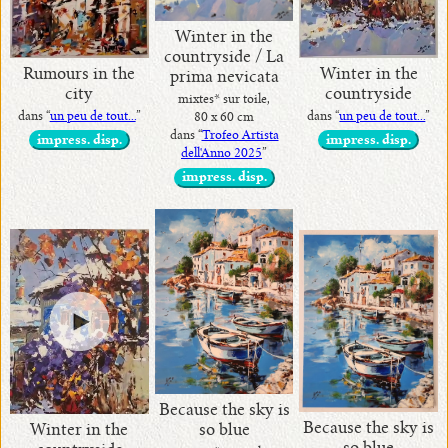
Winter in the
countryside / La
Rumours in the
Winter in the
prima nevicata
city
countryside
mixtes* sur toile,
dans “
un peu de tout...
”
dans “
un peu de tout...
”
80 x 60 cm
dans “
Trofeo Artista
impress. disp.
impress. disp.
dell'Anno 2025
”
impress. disp.
Because the sky is
Because the sky is
Winter in the
so blue