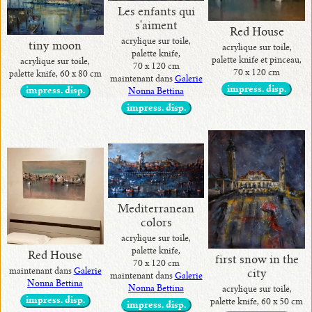
Les enfants qui
s'aiment
Red House
acrylique sur toile,
tiny moon
acrylique sur toile,
palette knife,
palette knife et pinceau,
acrylique sur toile,
70 x 120 cm
70 x 120 cm
palette knife, 60 x 80 cm
maintenant dans
Galerie
impress. disp.
impress. disp.
Nonna Bettina
impress. disp.
Mediterranean
colors
acrylique sur toile,
palette knife,
Red House
first snow in the
70 x 120 cm
maintenant dans
Galerie
city
maintenant dans
Galerie
Nonna Bettina
Nonna Bettina
acrylique sur toile,
impress. disp.
palette knife, 60 x 50 cm
impress. disp.