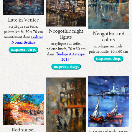
Late in Venice
acrylique sur toile,
Neogothic night
palette knife, 50 x 70 cm
Neogothic and
lights
maintenant dans
Galerie
colors
Nonna Bettina
acrylique sur toile,
acrylique sur toile,
palette knife, 70 x 50 cm
impress. disp.
palette knife, 80 x 60 cm
dans “
Budapest Artexpo
impress. disp.
2019
”
impress. disp.
Red sunset