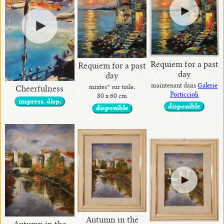
Requiem for a past
Requiem for a past
day
day
maintenant dans
Galerie
mixtes* sur toile,
Cheerfulness
Porticcioli
80 x 60 cm
impress. disp.
disponible
disponible
Autumn in the