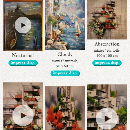
Abstraction
mixtes* sur toile,
Cloudy
Nocturnal
100 x 100 cm
mixtes* sur toile,
impress. disp.
impress. disp.
90 x 60 cm
impress. disp.