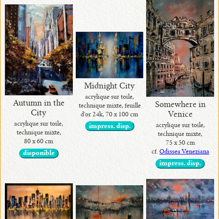
Midnight City
acrylique sur toile,
Autumn in the
Somewhere in
technique mixte, feuille
City
Venice
d'or 24k, 70 x 100 cm
acrylique sur toile,
acrylique sur toile,
impress. disp.
technique mixte,
technique mixte,
80 x 60 cm
75 x 50 cm
cf.
Odissea Veneziana
disponible
impress. disp.