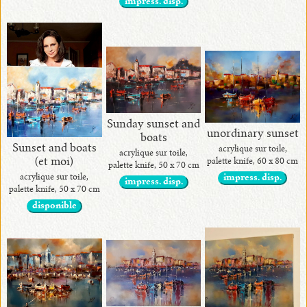
impress. disp.
Sunday sunset and
unordinary sunset
boats
Sunset and boats
acrylique sur toile,
acrylique sur toile,
(et moi)
palette knife, 60 x 80 cm
palette knife, 50 x 70 cm
acrylique sur toile,
impress. disp.
impress. disp.
palette knife, 50 x 70 cm
disponible