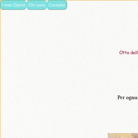
i miei Dipinti
Chi sono
Contatto
lingua:
•
Italiano
•
Français
Otto dell
•
Nederlands
•
English
Per ognu
•
i
miei
Dipinti