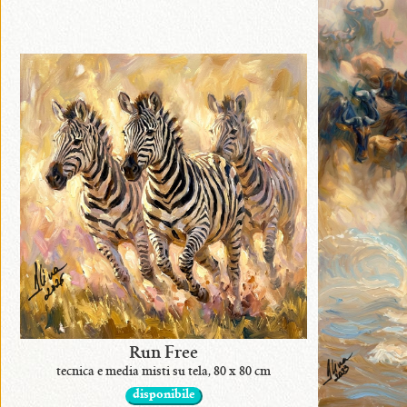
•
disponibili
in
originali
•
con
premi
•
Run Free
in
tecnica e media misti su tela, 80 x 80 cm
mostra
disponibile