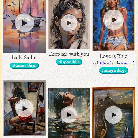
Keep me with you
Love is Blue
Lady Sailor
disponibile
nel “
Cherchez la femme
”
stampa disp.
stampa disp.