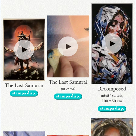
The Last Samurai
The Last Samurai
Recomposed
(in corso)
stampa disp.
misti* su tela,
stampa disp.
100 x 50 cm
stampa disp.