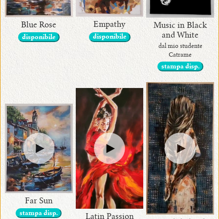
Empathy
Blue Rose
Music in Black
and White
disponibile
disponibile
dal mio studente
Catrame
stampa disp.
Far Sun
stampa disp.
Latin Passion