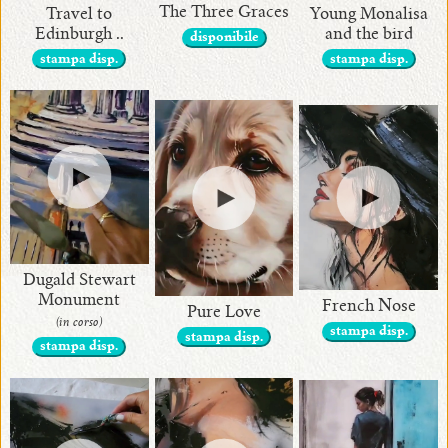
The Three Graces
Travel to
Young Monalisa
Edinburgh ..
and the bird
disponibile
stampa disp.
stampa disp.
•
attuali
•
Contattami
!
Dugald Stewart
Monument
French Nose
Pure Love
(in corso)
•
stampa disp.
stampa disp.
stampa disp.
Art
Home
Decor
di