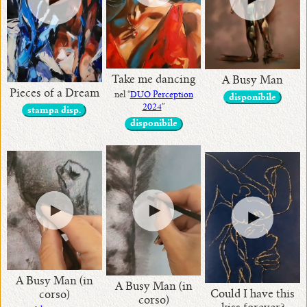
Take me dancing
A Busy Man
Pieces of a Dream
nel “
DUO Perception
disponibile
2024
”
stampa disp.
disponibile
A Busy Man (in
A Busy Man (in
Could I have this
corso)
corso)