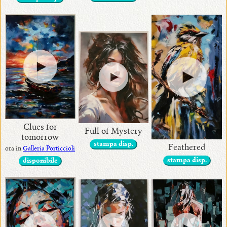
Clues for
Full of Mystery
tomorrow
stampa disp.
Feathered
ora in
Galleria Porticcioli
stampa disp.
disponibile