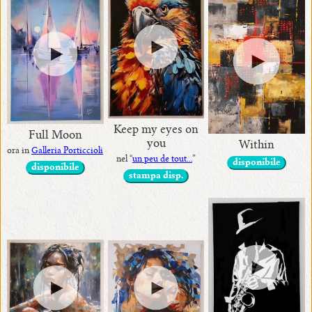
Keep my eyes on
Full Moon
you
Within
ora in
Galleria Porticcioli
nel “
un peu de tout...
”
disponibile
disponibile
stampa disp.