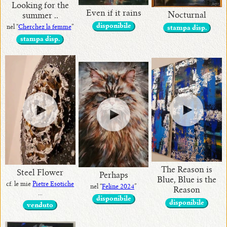
Looking for the
Even if it rains
Nocturnal
summer ..
disponibile
nel “
Cherchez la femme
”
stampa disp.
stampa disp.
The Reason is
Steel Flower
Perhaps
Blue, Blue is the
cf. le mie
Pietre Esotiche
nel “
Feline 2024
”
Reason
...
disponibile
disponibile
venduto