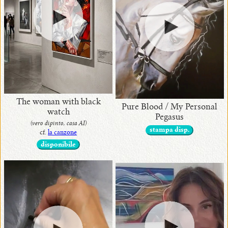
•
disponibili
in
originali
The woman with black
Pure Blood / My Personal
watch
•
Pegasus
(vero dipinto, casa AI)
con
stampa disp.
cf.
la canzone
premi
disponibile
•
in
mostra