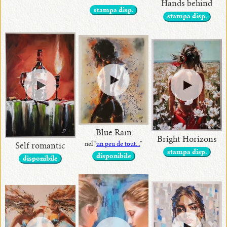
Hands behind
stampa disp.
stampa disp.
Blue Rain
Bright Horizons
nel “
un peu de tout...
”
Self romantic
stampa disp.
disponibile
disponibile