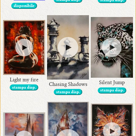
stampa disp.
stampa disp.
disponibile
Light my fire
Silent Jump
Chasing Shadows
stampa disp.
stampa disp.
stampa disp.