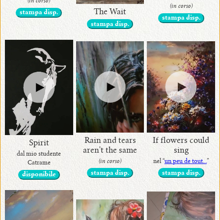
(in corso)
(in corso)
The Wait
stampa disp.
stampa disp.
stampa disp.
Rain and tears
If flowers could
Spirit
aren't the same
sing
dal mio studente
(in corso)
nel “
un peu de tout...
”
Catrame
stampa disp.
stampa disp.
disponibile