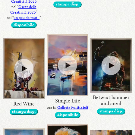
Creatività 2025
stampa disp.
nel “
Oscar della
Creatività 2025
”
nel “
un peu de tout...
”
disponibile
Betwixt hammer
Simple Life
and anvil
Red Wine
ora in
Galleria Porticcioli
stampa disp.
stampa disp.
disponibile