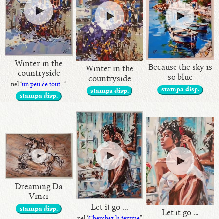
Winter in the
Because the sky is
Winter in the
countryside
so blue
countryside
nel “
un peu de tout...
”
stampa disp.
stampa disp.
stampa disp.
Dreaming Da
Vinci
Let it go ...
stampa disp.
Let it go ...
nel “
Cherchez la femme
”