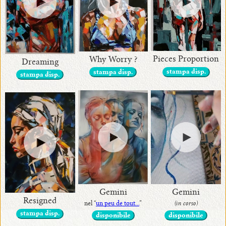
Pieces Proportion
Why Worry ?
Dreaming
stampa disp.
stampa disp.
stampa disp.
Gemini
Gemini
Resigned
nel “
un peu de tout...
”
(in corso)
stampa disp.
disponibile
disponibile