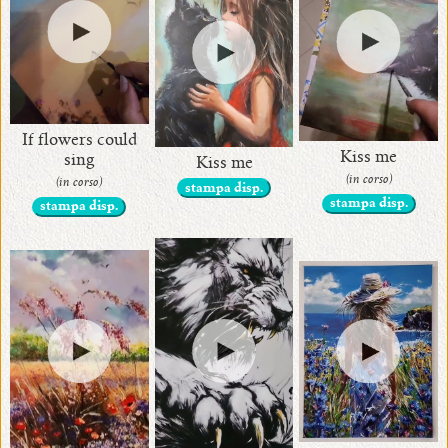
If flowers could
Kiss me
sing
Kiss me
(in corso)
(in corso)
stampa disp.
stampa disp.
stampa disp.