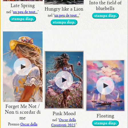
Into the field of
Late Spring
bluebells
Hungry like a Lion
nel “
un peu de tout...
”
nel “
un peu de tout...
”
stampa disp.
stampa disp.
stampa disp.
Forget Me Not /
Non ti scordar di
Pink Mood
Floating
me
nel “
Oscar della
stampa disp.
Premio
Oscar della
Creatività 2025
”