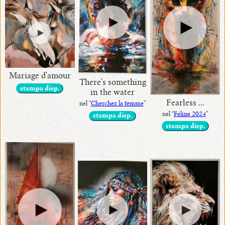
Mariage d'amour
There's something
stampa disp.
in the water
Fearless ...
nel “
Cherchez la femme
”
nel “
Feline 2024
”
stampa disp.
stampa disp.