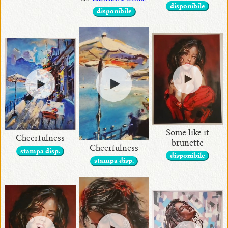
disponibile
disponibile
Some like it
Cheerfulness
brunette
Cheerfulness
stampa disp.
disponibile
stampa disp.