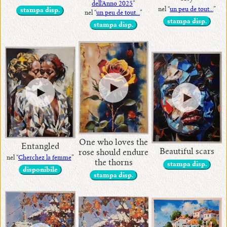
dell'Anno 2025
”
nel “
un peu de tout...
”
stampa disp.
nel “
un peu de tout...
”
stampa disp.
stampa disp.
One who loves the
Entangled
Beautiful scars
rose should endure
nel “
Cherchez la femme
”
the thorns
stampa disp.
disponibile
stampa disp.