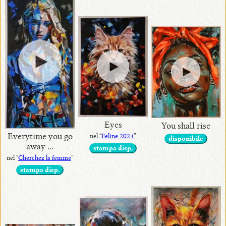
Eyes
You shall rise
Everytime you go
nel “
Feline 2024
”
disponibile
away ...
stampa disp.
nel “
Cherchez la femme
”
stampa disp.