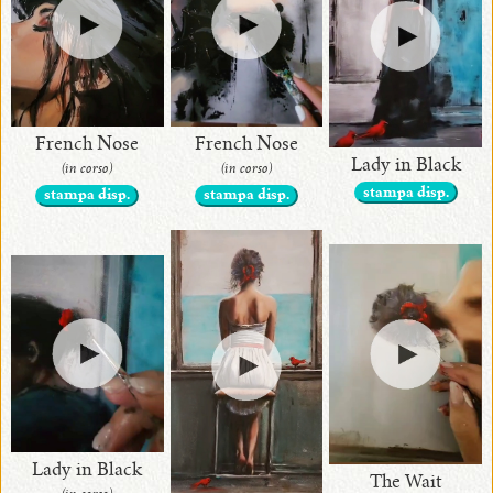
Alina
•
Collezione
Artigianale
French Nose
French Nose
Alina
Lady in Black
(in corso)
(in corso)
Pietre Esotiche
stampa disp.
stampa disp.
stampa disp.
Lady in Black
The Wait