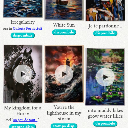
Irregularity
White Sun
Je te pardonne ..
ora in
Galleria Porticcioli
disponibile
disponibile
disponibile
You're the
My kingdom for a
into muddy lakes
lighthouse in my
Horse
grow water lilies
storm
nel “
un peu de tout...
”
disponibile
stampa disp.
stampa disp.