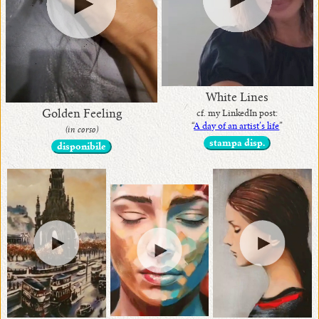
•
Chi
sono
White Lines
Golden Feeling
cf. my LinkedIn post:
•
“
A day of an artist’s life
”
(in corso)
stampa disp.
Premi
disponibile
e
Riconoscimenti
•
Mostre
ed
Eventi