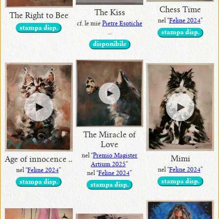
Chess Time
The Kiss
The Right to Bee
nel “
Feline 2024
”
cf. le mie
Pietre Esotiche
stampa disp.
...
stampa disp.
disponibile
The Miracle of
Love
nel “
Premio Magister
Mimi
Age of innocence ..
Artium 2025
”
nel “
Feline 2024
”
nel “
Feline 2024
”
nel “
Feline 2024
”
stampa disp.
stampa disp.
stampa disp.