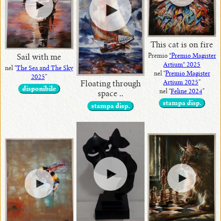
This cat is on fire
Premio
"Premio Magister
Sail with me
Artium" 2025
nel “
The Sea and The Sky
nel “
Premio Magister
2025
”
Artium 2025
”
Floating through
disponibile
nel “
Feline 2024
”
space ..
stampa disp.
stampa disp.