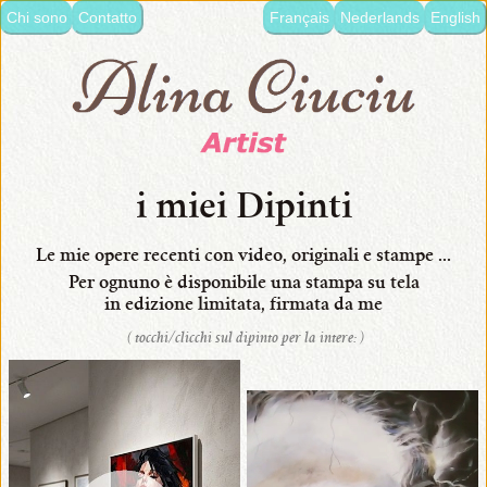
Chi sono
Contatto
Français
Nederlands
English
lingua:
•
Italiano
•
Français
•
i miei Dipinti
Nederlands
Le mie opere recenti con video, originali e stampe ...
•
Per ognuno è disponibile
una stampa su tela
English
in edizione limitata,
firmata da me
( tocchi/clicchi sul dipinto per la intere: )
•
i
miei
Dipinti