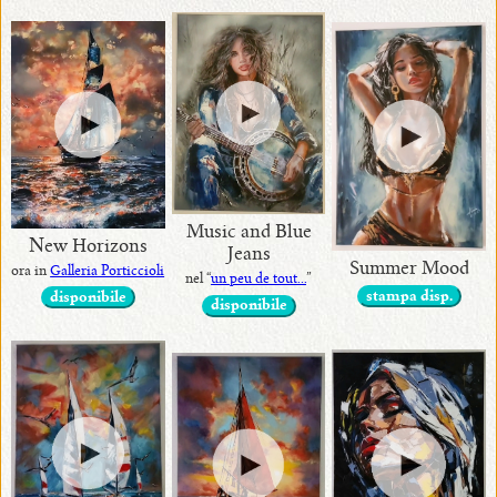
Music and Blue
New Horizons
Jeans
Summer Mood
ora in
Galleria Porticcioli
nel “
un peu de tout...
”
stampa disp.
disponibile
disponibile