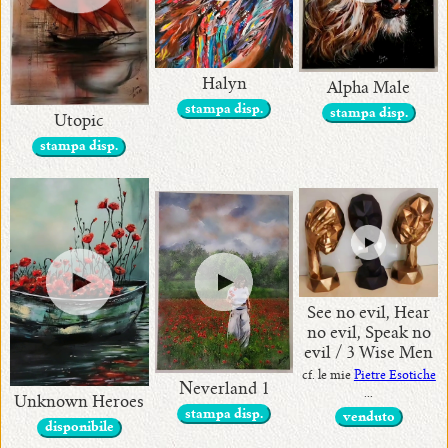
Halyn
Alpha Male
stampa disp.
stampa disp.
Utopic
stampa disp.
See no evil, Hear
no evil, Speak no
evil / 3 Wise Men
cf. le mie
Pietre Esotiche
Neverland 1
...
Unknown Heroes
stampa disp.
venduto
disponibile