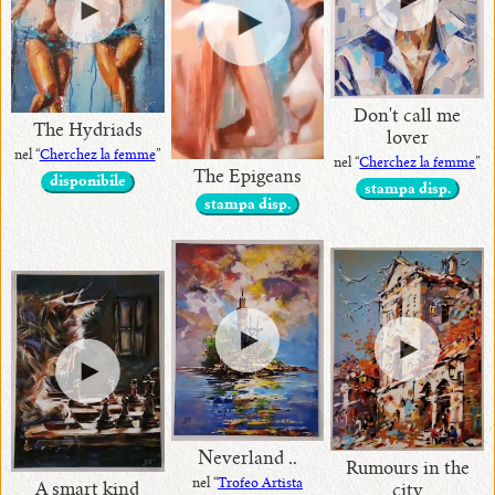
Don't call me
The Hydriads
lover
nel “
Cherchez la femme
”
nel “
Cherchez la femme
”
The Epigeans
disponibile
stampa disp.
stampa disp.
Neverland ..
Rumours in the
nel “
Trofeo Artista
A smart kind
city