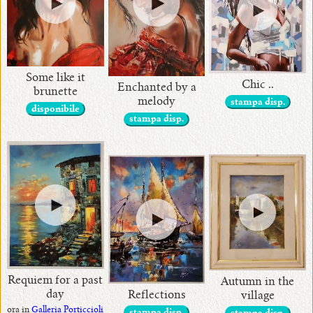
Some like it
Chic ..
Enchanted by a
brunette
melody
stampa disp.
disponibile
stampa disp.
Requiem for a past
Autumn in the
day
Reflections
village
ora in
Galleria Porticcioli