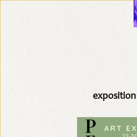
langue:
•
Italiano
•
Français
•
Nederlands
•
English
exposition
•
mes
Peintures