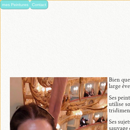
mes Peintures
Contact
langue:
•
Italiano
•
Français
•
Nederlands
•
English
Bien que
large éve
•
Ses peint
mes
utilise s
Peintures
tridimen
Ses suje
sauvage 