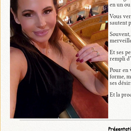
en un ou 
•
disponibles
Vous ver
en
sautent p
original
Souvent, 
merveille
Et ses p
•
rempli d’
avec
Pour en v
prix
forme, m
ses dési
Et la pro
•
exposées
•
Présentat