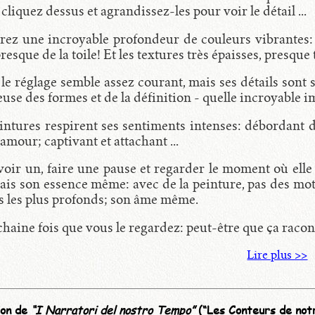
cliquez dessus et agrandissez-les pour voir le détail ...
rez une incroyable profondeur de couleurs vibrantes: d
resque de la toile! Et les textures très épaisses, presque 
le réglage semble assez courant, mais ses détails sont si
use des formes et de la définition - quelle incroyable im
eintures respirent ses sentiments intenses: débordant 
amour; captivant et attachant ...
oir un, faire une pause et regarder le moment où elle s
ais son essence même: avec de la peinture, pas des mot
rs les plus profonds; son âme même.
chaine fois que vous le regardez: peut-être que ça racont
Lire plus >>
ion de
“I Narratori del nostro Tempo”
(“Les Conteurs de not