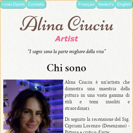
i miei Dipinti
Contatto
Français
Nederl's
English
lingua:
•
Italiano
•
Français
“I sogni sono la parte migliore della vita”
•
Nederlands
Chi sono
•
English
Alina Ciuciu è un’artista che
dimostra una maestria della
•
pittura in una vasta gamma di
stili e temi insoliti e
i
straordinari.
miei
Dipinti
Di seguito la recensione del Sig.
Cipriani Lorenzo (Desenzano) -
Pittore e critico d’arte: