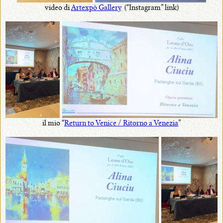
video di
Artexpò Gallery
(“Instagram” link)
il mio “
Return to Venice / Ritorno a Venezia
”