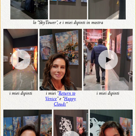
lo “SkyTower”, e i miei dipinti in mostra
i miei dipinti
i miei dipinti
i miei “
Return to
Venice
” e “
Happy
Clouds
”