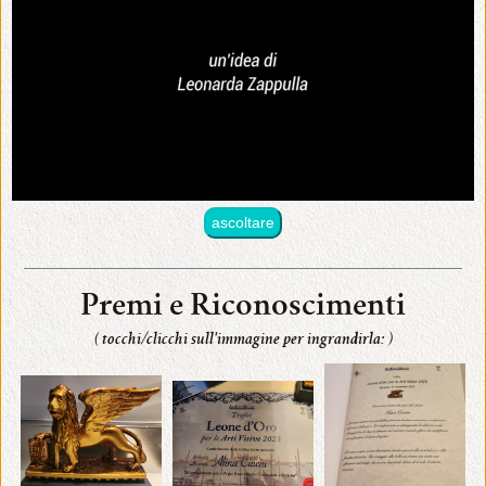
•
Chi
sono
•
ascoltare
Premi
e
Riconoscimenti
Premi e Riconoscimenti
( tocchi/clicchi sull'immagine per ingrandirla: )
•
Mostre
ed
Eventi