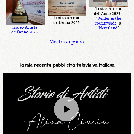
Alina
Trofeo Artista
dell'Anno 2025 -
•
Trofeo Artista
“
Winter in the
dell'Anno 2025
countryside
” &
Collezione
Trofeo Artista
“
Neverland
”
dell'Anno 2025
Artigianale
Alina
Mostra di più >>
Pietre Esotiche
la mia recente pubblicità televisiva italiana