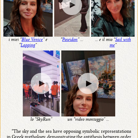
i miei “
Blue Venice
” e
... e il mio “
Sail with
“
Poseidon
” ...
“
Lapping
”
me
”
lo “SkyRun”
un “video montaggio” ...
“The sky and the sea have opposing symbolic representations
in Greek mythology, demonstrating the antithesis between order