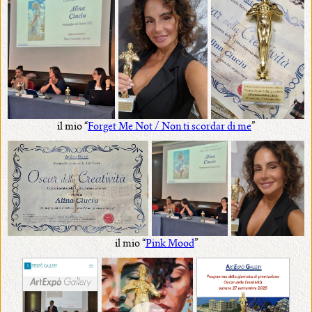
il mio “
Forget Me Not / Non ti scordar di me
”
il mio “
Pink Mood
”