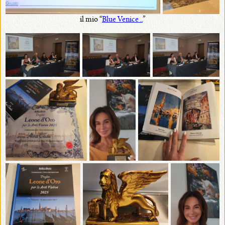
il mio “
Blue Venice ..
”