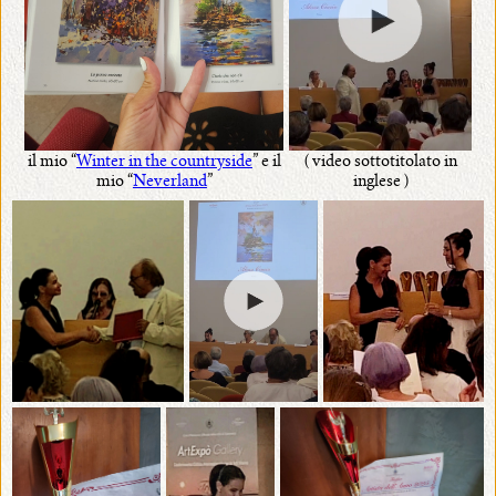
il mio “
Winter in the countryside
” e il
( video sottotitolato in
mio “
Neverland
”
inglese )