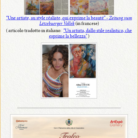
“Une artiste, au style réaliste, qui exprime la beauté” -
Zeitung vum
Lëtzebuerger Vollek
(in francese)
( articolo tradotto in italiano:
“Un artista, dallo stile realistico, che
esprime la bellezza”
)