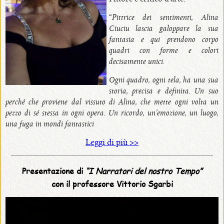
“
Pittrice dei sentimenti, Alina
•
Ciuciu lascia galoppare la sua
disponibili
fantasia e qui prendono corpo
quadri con forme e colori
in
decisamente unici.
originali
Ogni quadro, ogni tela, ha una sua
storia, precisa e definita. Un suo
perché che proviene dal vissuto di Alina, che mette ogni volta un
•
pezzo di sé stessa in ogni opera. Un ricordo, un’emozione, un luogo,
una fuga in mondi fantastici
con
premi
Leggi di più >>
Presentazione di
“I Narratori del nostro Tempo”
con il professore Vittorio Sgarbi
•
in
mostra