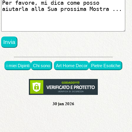
disponibili
in
originali
•
con
premi
i miei Dipinti
Chi sono
Art Home Decor
Pietre Esotiche
•
in
mostra
30 jan 2026
•
Chi
sono