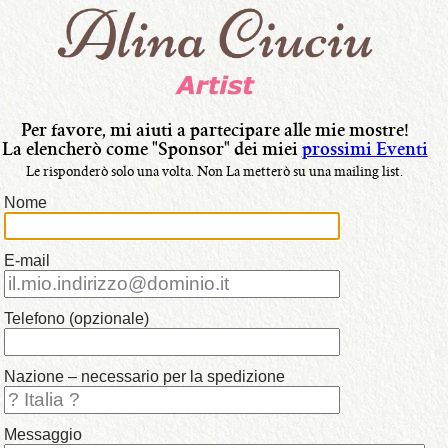
lingua:
•
Italiano
•
Français
Per favore, mi aiuti a partecipare alle mie mostre!
La elencherò come "Sponsor" dei miei
prossimi Eventi
•
Le risponderò solo una volta.
Non La metterò su una mailing list.
Nederlands
Nome
•
English
E-mail
•
i
Telefono (opzionale)
miei
Dipinti
Nazione – necessario per la spedizione
Messaggio
•