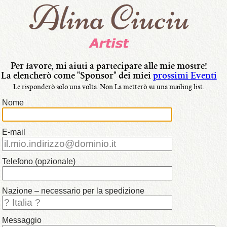
lingua:
•
Italiano
•
Français
Per favore, mi aiuti a partecipare alle mie mostre!
La elencherò come "Sponsor" dei miei
prossimi Eventi
•
Le risponderò solo una volta.
Non La metterò su una mailing list.
Nederlands
Nome
•
English
E-mail
•
i
Telefono (opzionale)
miei
Dipinti
Nazione – necessario per la spedizione
Messaggio
•