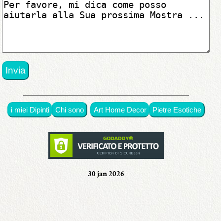
disponibili
in
originali
•
con
premi
i miei Dipinti
Chi sono
Art Home Decor
Pietre Esotiche
•
in
mostra
30 jan 2026
•
Chi
sono