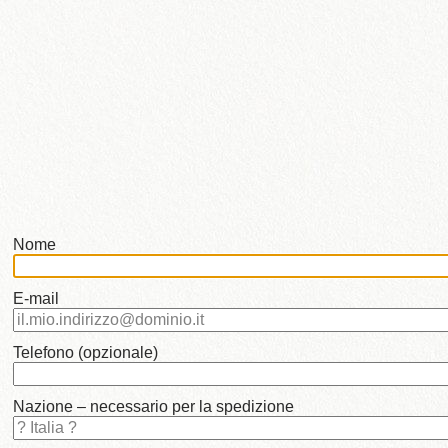
lingua:
•
Italiano
•
Français
•
Nederlands
•
English
Nome
•
E-mail
i
miei
Telefono (opzionale)
Dipinti
Nazione – necessario per la spedizione
•