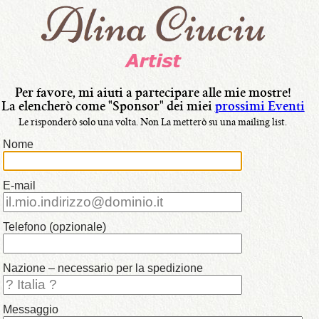
lingua:
•
Italiano
•
Français
Per favore, mi aiuti a partecipare alle mie mostre!
La elencherò come "Sponsor" dei miei
prossimi Eventi
•
Le risponderò solo una volta.
Non La metterò su una mailing list.
Nederlands
Nome
•
English
E-mail
•
i
Telefono (opzionale)
miei
Dipinti
Nazione – necessario per la spedizione
Messaggio
•