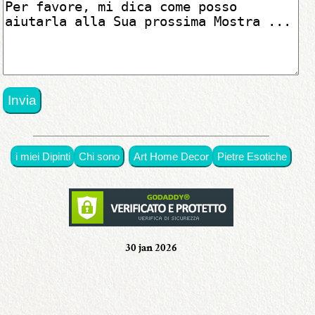
disponibili
in
originali
•
con
premi
i miei Dipinti
Chi sono
Art Home Decor
Pietre Esotiche
•
in
mostra
30 jan 2026
•
Chi
sono