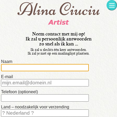
taal:
•
Italiano
•
Français
Neem contact met mij op!
Ik zal u persoonlijk antwoorden
•
zo snel als ik kan ...
Nederlands
Ik zal u slechts één keer antwoorden.
Ik zal je niet op een mailinglijst plaatsen.
•
Naam
English
•
E-mail
mijn
Schilderijen
Telefoon (optioneel)
Land – noodzakelijk voor verzending
•
beschikbaar