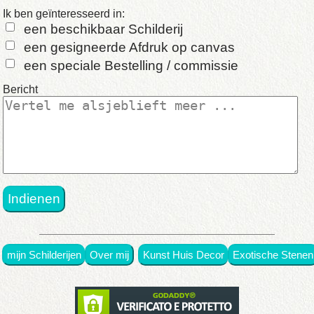
in
Ik ben geïnteresseerd in:
een beschikbaar Schilderij
origineel
een gesigneerde Afdruk op canvas
een speciale Bestelling / commissie
•
Bericht
met
prijsen
•
in
exposities
•
mijn Schilderijen
Over mij
Kunst Huis Decor
Exotische Stenen
Over
mij