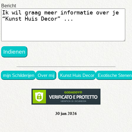
in
Bericht
origineel
•
met
prijsen
•
mijn Schilderijen
Over mij
Kunst Huis Decor
Exotische Stenen
in
exposities
•
Over
30 jan 2026
mij