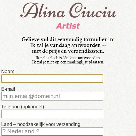
taal:
•
Italiano
•
Français
Gelieve vul dit eenvoudig formulier in!
Ik zal je vandaag antwoorden --
•
met de prijs en verzendkosten.
Nederlands
Ik zal u slechts één keer antwoorden.
Ik zal je niet op een mailinglijst plaatsen.
•
Naam
English
•
E-mail
mijn
Schilderijen
Telefoon (optioneel)
Land – noodzakelijk voor verzending
•
beschikbaar