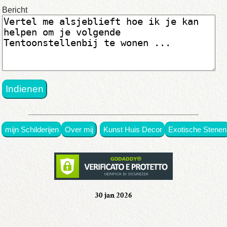
in
Bericht
origineel
•
met
prijsen
•
mijn Schilderijen
Over mij
Kunst Huis Decor
Exotische Stenen
in
exposities
•
Over
30 jan 2026
mij