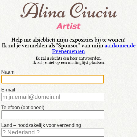
taal:
•
Italiano
•
Français
Help me alsjeblieft mijn exposities bij te wonen!
Ik zal je vermelden als "Sponsor" van mijn
aankomende
•
Evenementen
Nederlands
Ik zal u slechts één keer antwoorden.
Ik zal je niet op een mailinglijst plaatsen.
•
Naam
English
•
E-mail
mijn
Schilderijen
Telefoon (optioneel)
Land – noodzakelijk voor verzending
•
beschikbaar