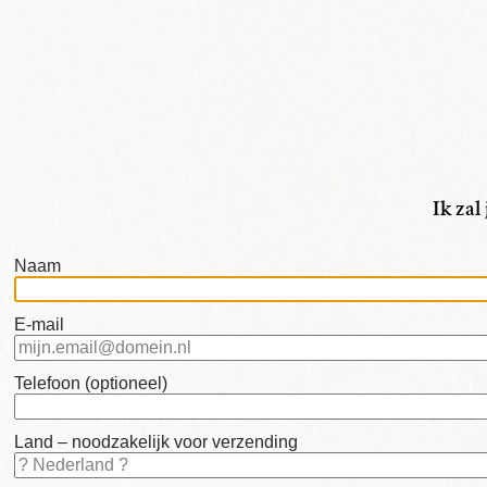
taal:
•
Italiano
•
Français
•
Nederlands
Ik zal
•
English
Naam
•
E-mail
mijn
Schilderijen
Telefoon (optioneel)
Land – noodzakelijk voor verzending
•
beschikbaar