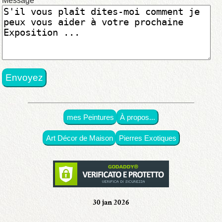
Message
en
original
•
avec
prix
mes Peintures
À propos...
•
exposées
Art Décor de Maison
Pierres Exotiques
•
À
propos...
30 jan 2026