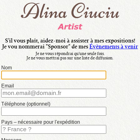
langue:
•
Italiano
•
Français
S'il vous plaît, aidez-moi à assister à mes expositions!
Je vou nommerai "Sponsor" de mes
Évènements à venir
•
Je ne vous répondrai qu'une seule fois.
Nederlands
Je ne vous mettrai pas sur une liste de diffusion.
Nom
•
English
Email
•
mes
Téléphone (optionnel)
Peintures
Pays – nécessaire pour l'expédition
•
disponibles