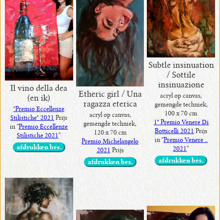
Subtle insinuation
/ Sottile
insinuazione
Il vino della dea
Etheric girl / Una
acryl op canvas,
(en ik)
ragazza eterica
gemengde techniek,
"Premio Eccellenze
100 x 70 cm
acryl op canvas,
Stilistiche" 2021
Prijs
1° Premio Venere Di
gemengde techniek,
in “
Premio Eccellenze
Botticelli 2021
Prijs
120 x 70 cm
Stilistiche 2021
”
in “
Premio Venere ..
Premio Michelangelo
afdrukken bes.
2021
”
2021
Prijs
afdrukken bes.
afdrukken bes.