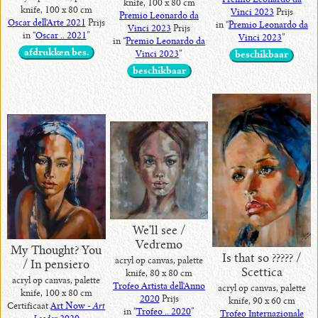
Premio Leonardo da
knife, 100 x 80 cm
knife, 100 x 80 cm
Vinci 2023
Prijs
Premio Leonardo da
Oscar dell'Arte 2021
Prijs
in “
Premio Leonardo da
Vinci 2023
Prijs
in “
Oscar .. 2021
”
Vinci 2023
”
in “
Premio Leonardo da
afdrukken bes.
Vinci 2023
”
beschikbaar
beschikbaar
We'll see /
Vedremo
My Thought? You
Is that so ????? /
acryl op canvas, palette
/ In pensiero
Scettica
knife, 80 x 80 cm
acryl op canvas, palette
Trofeo Artista dell'Anno
acryl op canvas, palette
knife, 100 x 80 cm
2020
Prijs
knife, 90 x 60 cm
Certificaat
Art Now -
Art
in “
Trofeo .. 2020
”
Trofeo Internazionale