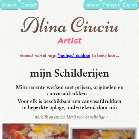
Over mij
Contact
Italiano
Français
English
taal:
•
Italiano
•
Français
Geniet van al mijn
“heilige” doeken
te bekijken
...
•
Nederlands
mijn Schilderijen
•
English
Mijn recente werken met prijsen, originelen en
canvasafdrukken ...
•
Voor elk is beschikbaar
een canvasafdrukken
mijn
in beperkte oplage,
ondertekend door mij
Schilderijen
( tik/klik op een schilderij voor de volledige: )