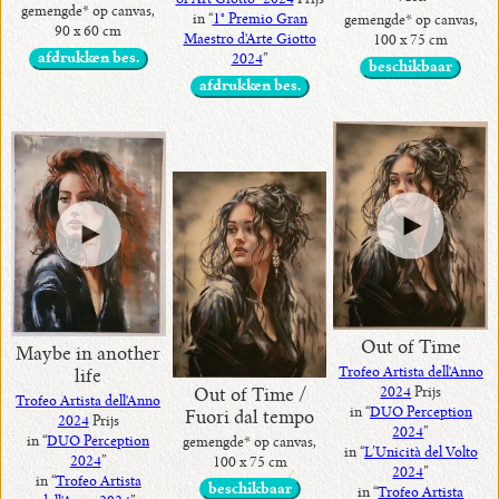
of Art Giotto" 2024
Prijs
gemengde* op canvas,
in “
1° Premio Gran
gemengde* op canvas,
90 x 60 cm
Maestro d'Arte Giotto
100 x 75 cm
afdrukken bes.
2024
”
beschikbaar
afdrukken bes.
Out of Time
Maybe in another
Trofeo Artista dell'Anno
life
2024
Prijs
Out of Time /
Trofeo Artista dell'Anno
in “
DUO Perception
Fuori dal tempo
2024
Prijs
2024
”
in “
DUO Perception
gemengde* op canvas,
in “
L’Unicità del Volto
2024
”
100 x 75 cm
2024
”
in “
Trofeo Artista
beschikbaar
in “
Trofeo Artista