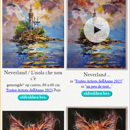
•
beschikbaar
in
origineel
•
met
prijsen
Neverland / L'isola che non
Neverland ..
c'è
in “
Trofeo Artista dell'Anno 2025
”
gemengde* op canvas, 80 x 60 cm
in “
un peu de tout...
”
Trofeo Artista dell'Anno 2025
Prijs
afdrukken bes.
afdrukken bes.
•
in
exposities