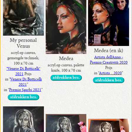
My personal
Venus
Medea (en ik)
acryl op canvas,
Artista dell'Anno -
gemengde techniek,
Medea
Premio Creatività 2020
100 x 70 cm
acryl op canvas, palette
Prijs
"Venere Di Botticelli"
knife, 100 x 70 cm
in “
Artista .. 2020
”
2021
Prijs
afdrukken bes.
in “
Venere Di Botticelli
afdrukken bes.
2021
”
in “
Premio Sgarbi 2021
”
afdrukken bes.