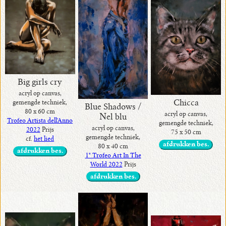
Big girls cry
acryl op canvas,
Chicca
gemengde techniek,
Blue Shadows /
80 x 60 cm
acryl op canvas,
Nel blu
Trofeo Artista dell'Anno
gemengde techniek,
acryl op canvas,
2022
Prijs
75 x 50 cm
gemengde techniek,
cf.
het lied
afdrukken bes.
80 x 40 cm
afdrukken bes.
1° Trofeo Art In The
World 2022
Prijs
afdrukken bes.