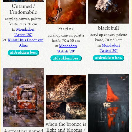
Untamed /
L'indomabile
acryl op canvas, palette
knife, 50 x 70 cm
black bull
Firefox
in
Mondadori
"Artisti ‘20"
acryl op canvas, palette
acryl op canvas, palette
cf.
Kunst Huis Decor van
knife, 70 x 50 cm
knife, 70 x 50 cm
Alina
in
Mondadori
in
Mondadori
"Artisti ‘20"
"Artisti ‘20"
afdrukken bes.
afdrukken bes.
afdrukken bes.
when the bronze is
light and blooms /
A streetcar named