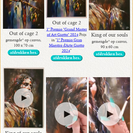
Out of cage 2
1° Premio "Grand Master
•
Out of cage 2
King of our souls
of Art Giotto" 2024
Prijs
gemengde* op canvas,
actuele
in “
1° Premio Gran
gemengde* op canvas,
100 x 70 cm
Maestro d'Arte Giotto
90 x 60 cm
2024
”
afdrukken bes.
afdrukken bes.
•
afdrukken bes.
Neem
contact
met
mij
!
•
Kunst
Huis