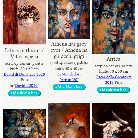
Athena has grey
eyes / Athena ha
Life is in the air /
gli occhi grigi
Vita sospesa
Africa
acryl op canvas, palette
acryl op canvas, palette
acryl op canvas, palette
knife, 50 x 50 cm
knife, 80 x 60 cm
knife, 70 x 50 cm
in
Mondadori
David di Donatello 2020
Oscar della Creatività
"Artisti ‘20"
Prijs
2019
Prijs
in “
David .. 2020
”
afdrukken bes.
afdrukken bes.
afdrukken bes.