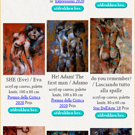
in “
Expressions 2020
”
afdrukken bes.
afdrukken bes.
He! Adam! The
do you remember?
SHE (Eve) / Eva
first man / Adamo
/ Lasciando tutto
acryl op canvas, palette
acryl op canvas, palette
alla spalle
knife, 100 x 80 cm
knife, 100 x 80 cm
acryl op canvas, palette
Premio della Critica
Premio della Critica
knife, 80 x 60 cm
2020
Prijs
2020
Prijs
Star Dell’Arte ‘19
Prijs
afdrukken bes.
afdrukken bes.
afdrukken bes.