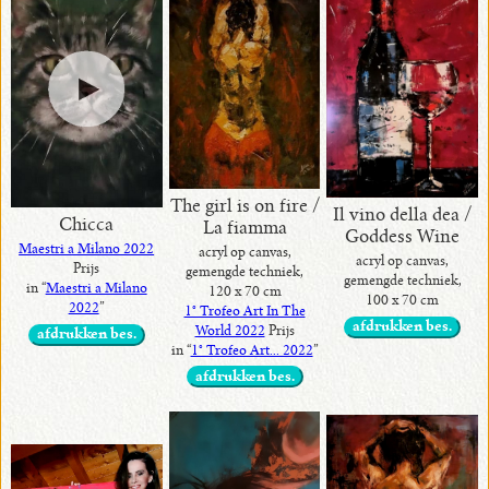
The girl is on fire /
Il vino della dea /
Chicca
La fiamma
Goddess Wine
Maestri a Milano 2022
acryl op canvas,
acryl op canvas,
Prijs
gemengde techniek,
gemengde techniek,
in “
Maestri a Milano
120 x 70 cm
100 x 70 cm
2022
”
1° Trofeo Art In The
afdrukken bes.
World 2022
Prijs
afdrukken bes.
in “
1° Trofeo Art... 2022
”
afdrukken bes.