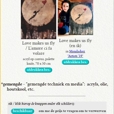
Love makes us fly
Love makes us fly
(en ik)
/ L'amore ci fa
in
Mondadori
volare
"Artisti ‘19"
acryl op canvas, palette
afdrukken bes.
knife, 70 x 50 cm
afdrukken bes.
*gemengde
- “gemengde techniek en media”: acryls, olie,
houtskool, etc.
tik / klik hierop de knoppen onder elk schilderij:
beschikbaar
om me de prijs te vragen om te verwerven