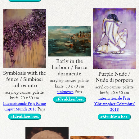
Early in the
harbour / Barca
Symbiosis with the
dormiente
Purple Nude /
fence / Simbiosi
Nudo di porpora
acryl op canvas, palette
col recinto
knife, 50 x 70 cm
acryl op canvas, palette
unknown
Prijs
acryl op canvas, palette
knife, 40 x 30 cm
knife, 70 x 50 cm
Internationale Prijs
afdrukken bes.
Internationale Prijs Rome
"Christopher Columbus"
Caput Mundi 2018
Prijs
2018
afdrukken bes.
afdrukken bes.