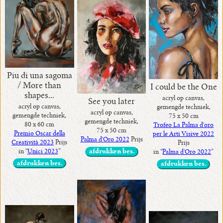
Piu di una sagoma
/ More than
I could be the One
shapes...
acryl op canvas,
See you later
acryl op canvas,
gemengde techniek,
acryl op canvas,
gemengde techniek,
75 x 50 cm
gemengde techniek,
80 x 60 cm
Trofeo La Palma d'oro
75 x 50 cm
Premio Oscar della
per le Arti Visive 2022
Palma d'Oro 2022
Prijs
Creatività 2023
Prijs
Prijs
in “
Unici 2023
”
afdrukken bes.
in “
Palma d'Oro 2022
”
afdrukken bes.
afdrukken bes.