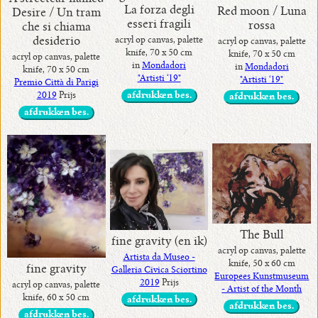
La forza degli
Red moon / Luna
Desire / Un tram
esseri fragili
rossa
che si chiama
acryl op canvas, palette
desiderio
acryl op canvas, palette
knife, 70 x 50 cm
knife, 70 x 50 cm
acryl op canvas, palette
in
Mondadori
in
Mondadori
knife, 70 x 50 cm
"Artisti ‘19"
"Artisti ‘19"
Premio Città di Parigi
afdrukken bes.
2019
Prijs
afdrukken bes.
afdrukken bes.
The Bull
fine gravity (en ik)
acryl op canvas, palette
Artista da Museo -
knife, 50 x 60 cm
fine gravity
Galleria Civica Sciortino
Europees Kunstmuseum
2019
Prijs
acryl op canvas, palette
- Artist of the Month
knife, 60 x 50 cm
afdrukken bes.
afdrukken bes.
afdrukken bes.