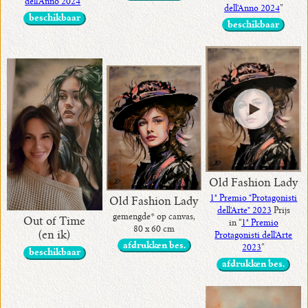
dell'Anno 2024
”
dell'Anno 2024
”
beschikbaar
beschikbaar
Old Fashion Lady
1° Premio "Protagonisti
Old Fashion Lady
dell'Arte" 2023
Prijs
gemengde* op canvas,
Out of Time
in “
1° Premio
80 x 60 cm
(en ik)
Protagonisti dell'Arte
afdrukken bes.
2023
”
beschikbaar
afdrukken bes.