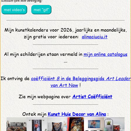
schilderijen met beweging:
met video's
met "gif"
Mijn kunstkalenders voor 2026, jaarlijks en maandelijks,
zijn gratis voor iedereen:
alinaciuciu.it
Al mijn schilderijen staan vermeld in
mijn online catalogus
...
Ik ontving de
coëfficiënt
8
in de Beleggingsgids
Art Leader
van Art Now
!
Zie mijn webpagina over
Artist Coëfficiënt
Ontek mijn
Kunst Huis Decor van Alina
: