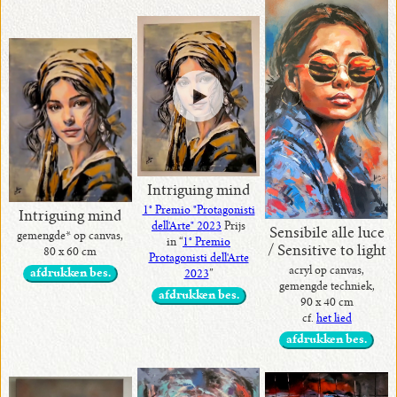
Intriguing mind
1° Premio "Protagonisti
Intriguing mind
dell'Arte" 2023
Prijs
Sensibile alle luce
gemengde* op canvas,
in “
1° Premio
/ Sensitive to light
80 x 60 cm
Protagonisti dell'Arte
acryl op canvas,
afdrukken bes.
2023
”
gemengde techniek,
afdrukken bes.
90 x 40 cm
cf.
het lied
afdrukken bes.