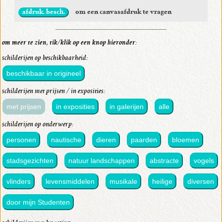
afdruk. besch.
om een canvasafdruk te vragen
om meer te zien, tik/klik op een knop hieronder:
schilderijen op beschikbaarheid:
beschikbaar in origineel
schilderijen met prijsen / in exposities:
met prijsen
in exposities
in galerijen
alle
schilderijen op onderwerp:
personen
nautische
dieren
paarden
bloemen
stadsgezichten
natuur landschappen
abstracte
vogels
vlinders
levensmiddelen
musikale
heilige
diversen
door mijn Studenten