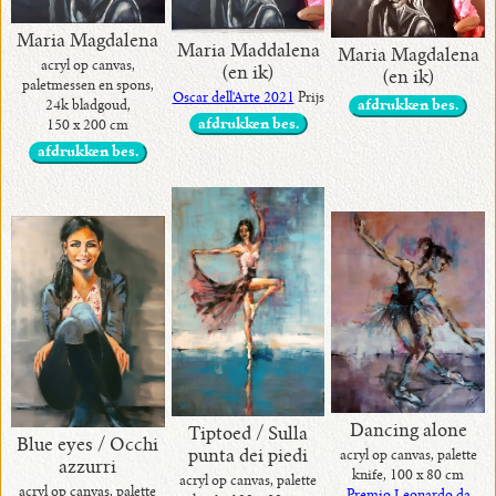
Maria Magdalena
Maria Maddalena
Maria Magdalena
acryl op canvas,
(en ik)
(en ik)
paletmessen en spons,
Oscar dell'Arte 2021
Prijs
24k bladgoud,
afdrukken bes.
afdrukken bes.
150 x 200 cm
afdrukken bes.
Dancing alone
Tiptoed / Sulla
Blue eyes / Occhi
punta dei piedi
acryl op canvas, palette
azzurri
knife, 100 x 80 cm
acryl op canvas, palette
acryl op canvas, palette