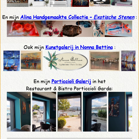
En mijn
Alina Handgemaakte Collectie –
Exotische Stenen
:
Ook mijn
Kunstgalerij in Nonna Bettina
:
En mijn
Porticcioli Galerij
in het
Restaurant & Bistro Porticcioli Garda: