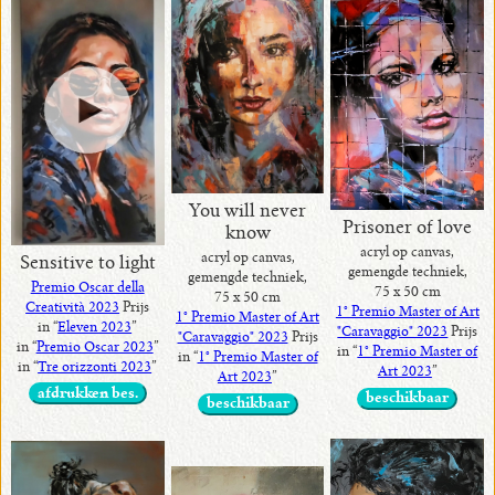
You will never
Prisoner of love
know
acryl op canvas,
acryl op canvas,
Sensitive to light
gemengde techniek,
gemengde techniek,
Premio Oscar della
75 x 50 cm
75 x 50 cm
Creatività 2023
Prijs
1° Premio Master of Art
1° Premio Master of Art
in “
Eleven 2023
”
"Caravaggio" 2023
Prijs
"Caravaggio" 2023
Prijs
in “
Premio Oscar 2023
”
in “
1° Premio Master of
in “
1° Premio Master of
in “
Tre orizzonti 2023
”
Art 2023
”
Art 2023
”
afdrukken bes.
beschikbaar
beschikbaar