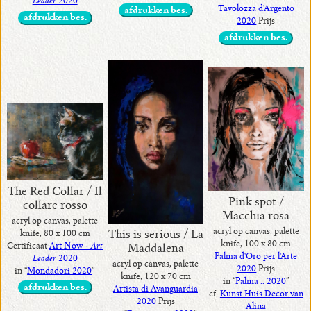
Leader
2020
Tavolozza d'Argento
afdrukken bes.
afdrukken bes.
2020
Prijs
afdrukken bes.
The Red Collar / Il
Pink spot /
collare rosso
Macchia rosa
acryl op canvas, palette
acryl op canvas, palette
knife, 80 x 100 cm
This is serious / La
knife, 100 x 80 cm
Certificaat
Art Now -
Art
Maddalena
Palma d'Oro per l'Arte
Leader
2020
acryl op canvas, palette
2020
Prijs
in “
Mondadori 2020
”
knife, 120 x 70 cm
in “
Palma .. 2020
”
afdrukken bes.
Artista di Avanguardia
cf.
Kunst Huis Decor van
2020
Prijs
Alina